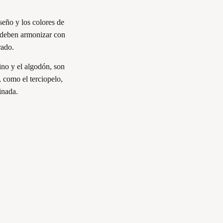
seño y los colores de
os deben armonizar con
rado.
lino y el algodón, son
, como el terciopelo,
inada.