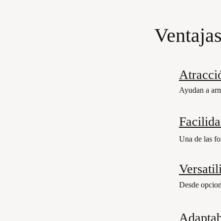
Ventajas
Atracci
Ayudan a armo
Facilid
Una de las fo
Versatil
Desde opcione
Adaptab