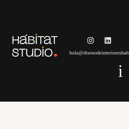
hola@disenodeinterioreshab